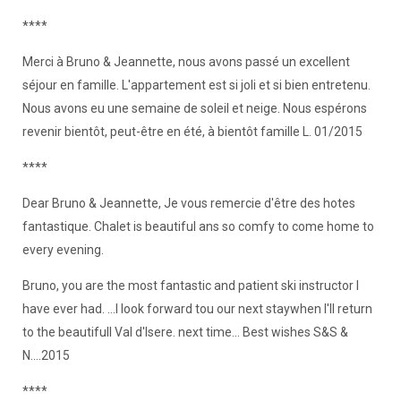
****
Merci à Bruno & Jeannette, nous avons passé un excellent
séjour en famille. L'appartement est si joli et si bien entretenu.
Nous avons eu une semaine de soleil et neige. Nous espérons
revenir bientôt, peut-être en été, à bientôt famille L. 01/2015
****
Dear Bruno & Jeannette, Je vous remercie d'être des hotes
fantastique. Chalet is beautiful ans so comfy to come home to
every evening.
Bruno, you are the most fantastic and patient ski instructor I
have ever had. ...I look forward tou our next staywhen I'll return
to the beautifull Val d'Isere. next time... Best wishes S&S &
N....2015
****