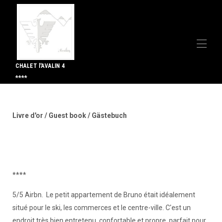
CHALET l'AVALIN 4
****
Val isere valdisere rent rental let chalet apartement
confort piste luxury holiday
All properties
▾
Livre d'or / Guest book / Gästebuch
Contact us
Language
▾
Chalet Sylvain Val D Isere 5***** 14 guests SPA 6
beds rooms
Guests Book
Policy GTC Rental agrement
****
Virtual tour & welcome video & informations
5/5 Airbn. Le petit appartement de Bruno était idéalement
situé pour le ski, les commerces et le centre-ville. C'est un
endroit très bien entretenu, confortable et propre, parfait pour