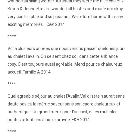
wonderfull skiing wether. As usual they were the nice chalet ?
Bruno & Jeannette are wonderfull hostes and made our skay
very confortable and so pleasant. We return home with many
exciting memories... C&K 2014
****
Voila plusieurs années que nous venons passer quelques jours
au chalet l'avalin. On se sent chez soi, dans cette anbiance
cosy. C'est toujours aussi agréable. Merci pour ce chaleureux
accueil. Famille A 2014
****
Quel agréable séjour au chalet l'Avalin.Val d'Isere n'aurait sans
doute pas eu la même saveur sans son cadre chaleureux et
authentique. Un grand merci pour l'accueil, et les multiples
petites attentions à notre arrivée. F&H 2014
****