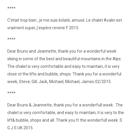
****
C'était trop bien , je me suis éclaté, amusé. Le chalet Avalin est
vraiment super, j'espère revenir F 2015
****
Dear Bruno and Jeannette, thank you for a wonderful week
skiing in some of the best and beautiful mountains in the Alps.
The chalet is very comfortable and easy to maintain, it is very
close ot the lifts and bubble, shops. Thank you for a wonderful
week, Steve, Gill, Jack, Michael, Michael, James 02/2015
****
Dear Bruno & Jeannette, thank you for a wonderfull week . The
chalet is very comfortable, and easy to maintain, it is very to the
lift& bubble, shops and all. Thank you fr the wonderfull week. S
G J S UK 2015