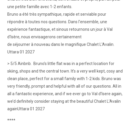
une petite famille avec 1-2 enfants.
Bruno a été très sympathique, rapide et serviable pour
répondre à toutes nos questions. Dans l'ensemble, une
expérience fantastique, et sinous retournons un jour à Val
d'Isère, nous envisagerons certainement
de séjourner à nouveau dans le magnifique Chalet L'Avalin.
Uttara 01 2027
> 5/5 Ainbnb. Bruno’s little flat was in a perfect location for
skiing, shops and the central town. It’s a very well kept, cosy and
clean place, perfect for a small family with 1-2 kids. Bruno was
very friendly, prompt and helpful with all of our questions. All in
all a fantastic experience, and if we ever go to Val d’Isere again,
we’d definitely consider staying at the beautiful Chalet L’Avalin
againUttara 01 2027
****