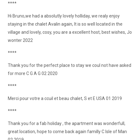
****
Hi Bruno,we had a absolutly lovely holliday, we realy enjoy
staying in the chalet Avalin again, It is so well located in the
village and lovely, cosy, you are a excellent host, best wishes, Jo
wonter 2022
****
Thank you for the perfect place to stay we coul not have asked
for more C G A G 02 2020
****
Merci pour votre a ccuil et beau chalet, S et E USA 01 2019
****
Thank you for a fab holiday , the apartment was wonderfull,
great location, hope to come back again familly C Isle of Man
02 2019